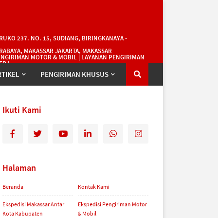
UKO 237. NO. 15, SUDIANG, BIRINGKANAYA -
RABAYA, MAKASSAR JAKARTA, MAKASSAR
PENGIRIMAN MOTOR & MOBIL | LAYANAN PENGIRIMAN
R |
RTIKEL
PENGIRIMAN KHUSUS
Ikuti Kami
Halaman
Beranda
Kontak Kami
Ekspedisi Makassar Antar
Ekspedisi Pengiriman Motor
Kota Kabupaten
& Mobil