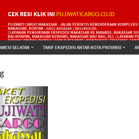
CEK RESI KLIK INI
PUJIWATICARGO.CO.ID
PUJIWATI CARGO MAKASSAR - JALAN PERINTIS KEMERDEKAAN KOMPLEKS R
MAKASSAR. KONTAK : 0411-8954244 / 0811403155.
| LAYANAN PENGIRIMAN EKSPEDISI MAKASSAR KE MANADO, MAKASSAR SU
BALIKPAPAN, MAKASSAR KENDARI, MAKASSAR BAU BAU, DLL | LAYANAN 
BARANG PINDAH RUMAH | CARGO PESAWAT | KONTAINER | TRUCKING CARTE
AWESI SELATAN
TARIF EKSPEDISI ANTAR KOTA PROVINSI
A
ng