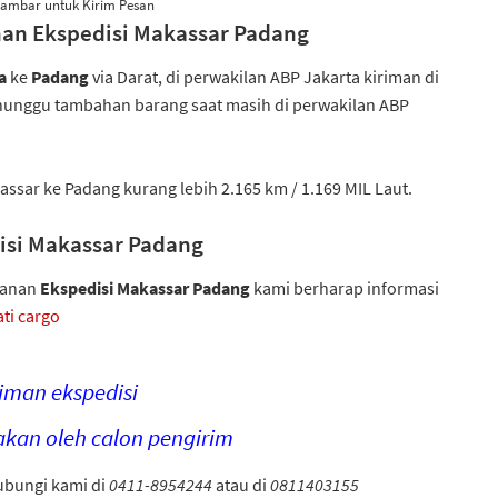
Gambar untuk Kirim Pesan
iman Ekspedisi Makassar Padang
a
ke
Padang
via Darat, di perwakilan ABP Jakarta kiriman di
nunggu tambahan barang saat masih di perwakilan ABP
akassar ke Padang
kurang lebih 2.165 km / 1.169 MIL Laut.
disi Makassar Padang
yanan
Ekspedisi Makassar
Padang
kami berharap informasi
ati cargo
iman ekspedisi
yakan oleh calon pengirim
ubungi kami di
0411-8954244
atau di
0
811403155